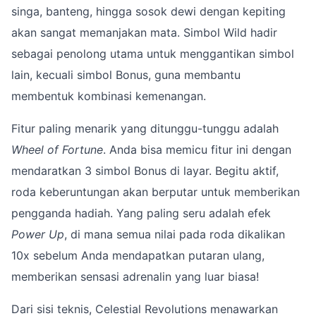
singa, banteng, hingga sosok dewi dengan kepiting
akan sangat memanjakan mata. Simbol Wild hadir
sebagai penolong utama untuk menggantikan simbol
lain, kecuali simbol Bonus, guna membantu
membentuk kombinasi kemenangan.
Fitur paling menarik yang ditunggu-tunggu adalah
Wheel of Fortune
. Anda bisa memicu fitur ini dengan
mendaratkan 3 simbol Bonus di layar. Begitu aktif,
roda keberuntungan akan berputar untuk memberikan
pengganda hadiah. Yang paling seru adalah efek
Power Up
, di mana semua nilai pada roda dikalikan
10x sebelum Anda mendapatkan putaran ulang,
memberikan sensasi adrenalin yang luar biasa!
Dari sisi teknis, Celestial Revolutions menawarkan