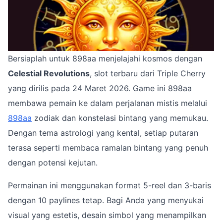
Bersiaplah untuk 898aa menjelajahi kosmos dengan
Celestial Revolutions
, slot terbaru dari Triple Cherry
yang dirilis pada 24 Maret 2026. Game ini 898aa
membawa pemain ke dalam perjalanan mistis melalui
898aa
zodiak dan konstelasi bintang yang memukau.
Dengan tema astrologi yang kental, setiap putaran
terasa seperti membaca ramalan bintang yang penuh
dengan potensi kejutan.
Permainan ini menggunakan format 5-reel dan 3-baris
dengan 10 paylines tetap. Bagi Anda yang menyukai
visual yang estetis, desain simbol yang menampilkan