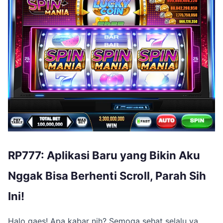
RP777: Aplikasi Baru yang Bikin Aku
Nggak Bisa Berhenti Scroll, Parah Sih
Ini!
Halo gaes! Apa kabar nih? Semoga sehat selalu ya.