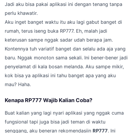
Jadi aku bisa pakai aplikasi ini dengan tenang tanpa
perlu khawatir.
Aku inget banget waktu itu aku lagi gabut banget di
rumah, terus iseng buka RP777. Eh, malah jadi
keterusan sampe nggak sadar udah berapa jam.
Kontennya tuh variatif banget dan selalu ada aja yang
baru. Nggak monoton sama sekali. Ini bener-bener jadi
penyelamat di kala bosan melanda. Aku sampe mikir,
kok bisa ya aplikasi ini tahu banget apa yang aku
mau? Haha.
Kenapa RP777 Wajib Kalian Coba?
Buat kalian yang lagi nyari aplikasi yang nggak cuma
fungsional tapi juga bisa jadi teman di waktu
senggang, aku beneran rekomendasiin
RP777
. Ini