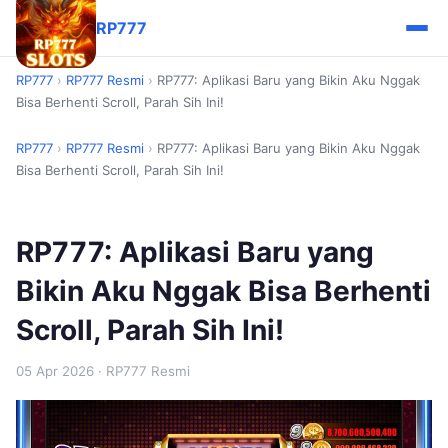
RP777
RP777
›
RP777 Resmi
›
RP777: Aplikasi Baru yang Bikin Aku Nggak
Bisa Berhenti Scroll, Parah Sih Ini!
RP777
›
RP777 Resmi
›
RP777: Aplikasi Baru yang Bikin Aku Nggak
Bisa Berhenti Scroll, Parah Sih Ini!
RP777: Aplikasi Baru yang
Bikin Aku Nggak Bisa Berhenti
Scroll, Parah Sih Ini!
05 Apr 2026
· RP777 Resmi